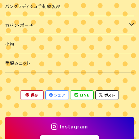
バングラディシュ手刺繍製品
カバン・ポーチ
カバン
小物
ポーチ
手編みニット
保存
シェア
LINE
ポスト
Instagram